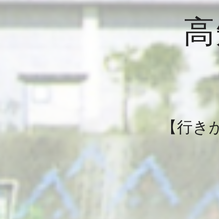
高
【行き