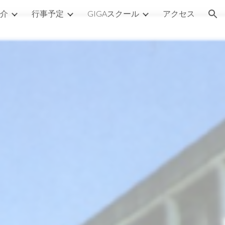
介
行事予定
GIGAスクール
アクセス
ion