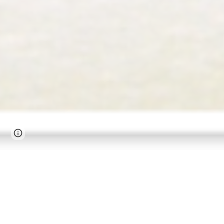
Page
Report abuse
updated
お